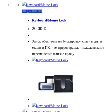
Этот
ПОДРОБНЕЕ
товар
Keyboard/Mouse Lock
имеет
20,00
€
несколько
вариаций.
Замок обеспечивает блокировку клавиатуры и
Опции
мыши в ПК, чем предотвращает нежелательное
можно
перемещение или же кражу.
выбрать
на
странице
товара.