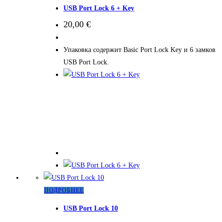
товар
USB Port Lock 6 + Key
имеет
20,00
€
несколько
вариаций.
Упаковка содержит Basic Port Lock Key и 6 замков
Опции
USB Port Lock.
можно
выбрать
на
странице
товара.
Этот
ПОДРОБНЕЕ
товар
USB Port Lock 10
имеет