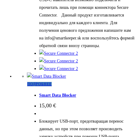
прочитать лишь при помощи коннектора Secure
Connector. Данный продукт изготавливается
индивидуально для каждого клиента. Для
получения ценового предложения напишите нам
на info@smartkeeper.sk или воспользуйтесь формой
обратной связи внизу страницы.
Этот
ПОДРОБНЕЕ
товар
Smart Data Blocker
имеет
15,00
€
несколько
вариаций.
Блокирует USB-порт, предотваращая перенос
Опции
данных, но при этом позволяет производить
можно
зарядку устройств при помощи USB-порта.