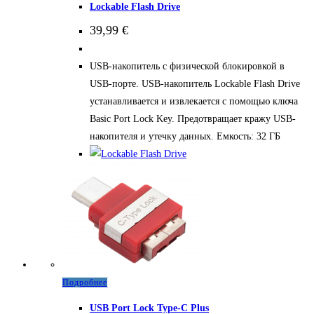
Lockable Flash Drive
имеет
39,99
€
несколько
вариаций.
USB-накопитель с физической блокировкой в
Опции
USB-порте. USB-накопитель Lockable Flash Drive
можно
устанавливается и извлекается с помощью ключа
выбрать
Basic Port Lock Key. Предотвращает кражу USB-
на
накопителя и утечку данных. Емкость: 32 ГБ
странице
товара.
Подробнее
USB Port Lock Type-C Plus