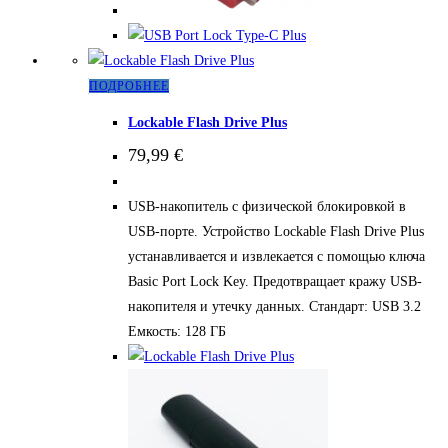
Этот
ПОДРОБНЕЕ
товар
Lockable Flash Drive Plus
имеет
79,99
€
несколько
вариаций.
USB-накопитель с физической блокировкой в
Опции
USB-порте. Устройство Lockable Flash Drive Plus
можно
устанавливается и извлекается с помощью ключа
выбрать
Basic Port Lock Key. Предотвращает кражу USB-
на
накопителя и утечку данных. Стандарт: USB 3.2
странице
Емкость: 128 ГБ
товара.