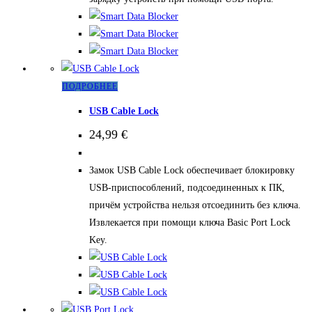
выбрать
на
странице
товара.
Этот
ПОДРОБНЕЕ
товар
USB Cable Lock
имеет
24,99
€
несколько
вариаций.
Замок USB Cable Lock обеспечивает блокировку
Опции
USB-приспособлений, подсоединенных к ПК,
можно
причём устройства нельзя отсоединить без ключа.
выбрать
Извлекается при помощи ключа Basic Port Lock
на
Key.
странице
товара.