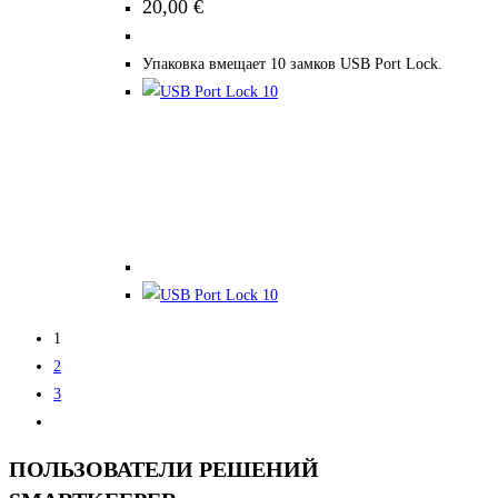
20,00
€
несколько
вариаций.
Упаковка вмещает 10 замков USB Port Lock.
Опции
можно
выбрать
на
странице
товара.
1
2
3
ПОЛЬЗОВАТЕЛИ РЕШЕНИЙ