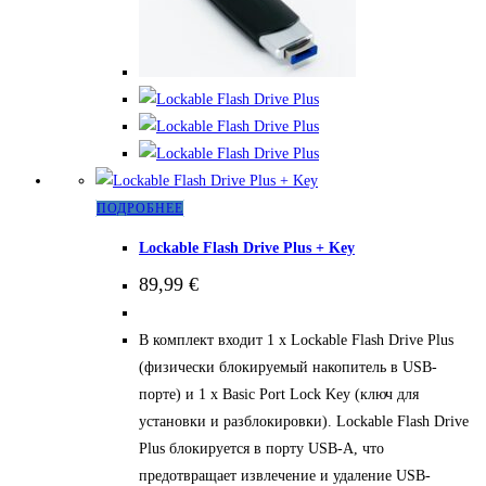
Этот
ПОДРОБНЕЕ
товар
Lockable Flash Drive Plus + Key
имеет
89,99
€
несколько
вариаций.
В комплект входит 1 x Lockable Flash Drive Plus
Опции
(физически блокируемый накопитель в USB-
можно
порте) и 1 x Basic Port Lock Key (ключ для
выбрать
установки и разблокировки). Lockable Flash Drive
на
Plus блокируется в порту USB-A, что
странице
предотвращает извлечение и удаление USB-
товара.