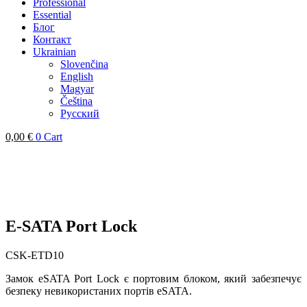
Professional
Essential
Блог
Контакт
Ukrainian
Slovenčina
English
Magyar
Čeština
Русский
0,00
€
0
Cart
E-SATA Port Lock
CSK-ETD10
Замок eSATA Port Lock є портовим блоком, який забезпечує
безпеку невикористаних портів eSATA.