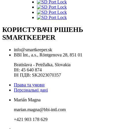
КОРИСТУВАЧІ РІШЕНЬ
SMARTKEEPER
info@smartkeeper.sk
BBI Int., a.s., Röntgenova 28, 851 01
Bratislava - Petržalka, Slovakia
ІН: 45 640 874
ІН ПДВ: SK2023070357
Права та умови
Персональнi данi
Marián Magna
marian.magna@bbi-intl.com
+421 903 178 629