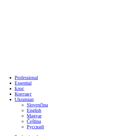
Skip
to
content
Professional
Essential
Блог
Контакт
Ukrainian
Slovenčina
English
Magyar
Čeština
Русский