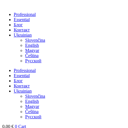
Skip
to
Professional
content
Essential
Блог
Контакт
Ukrainian
Slovenčina
English
Magyar
Čeština
Русский
Professional
Essential
Блог
Контакт
Ukrainian
Slovenčina
English
Magyar
Čeština
Русский
0,00
€
0
Cart