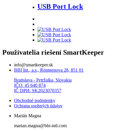
USB Port Lock
Používatelia riešení SmartKeeper
info@smartkeeper.sk
BBI Int., a.s., Röntgenova 28, 851 01
Bratislava - Petržalka, Slovakia
IČO: 45 640 874
IČ DPH: SK2023070357
Obchodné podmienky
Ochrana osobných údajov
Marián Magna
marian.magna@bbi-intl.com