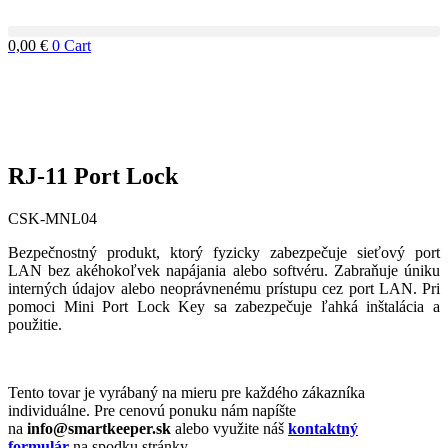
Skip
to
0,00
€
0
Cart
content
RJ-11 Port Lock
CSK-MNL04
Bezpečnostný produkt, ktorý fyzicky zabezpečuje sieťový port
LAN bez akéhokoľvek napájania alebo softvéru. Zabraňuje úniku
interných údajov alebo neoprávnenému prístupu cez port LAN. Pri
pomoci Mini Port Lock Key sa zabezpečuje ľahká inštalácia a
použitie.
Tento tovar je vyrábaný na mieru pre každého zákazníka
individuálne. Pre cenovú ponuku nám napíšte
na
info@smartkeeper.sk
alebo využite náš
kontaktný
formulár
na spodku stránky.