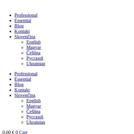
Skip
to
Professional
content
Essential
Blog
Kontakt
Slovenčina
English
Magyar
Čeština
Русский
Ukrainian
Professional
Essential
Blog
Kontakt
Slovenčina
English
Magyar
Čeština
Русский
Ukrainian
0,00
€
0
Cart