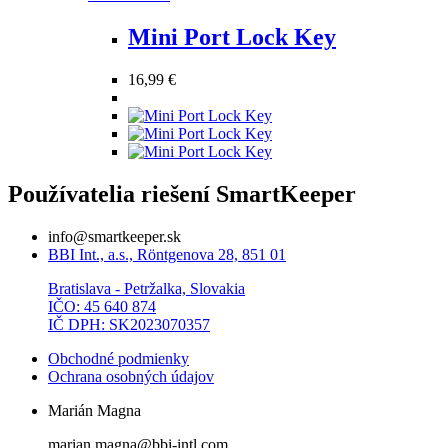
produkt
má
Mini Port Lock Key
viacero
variantov.
16,99
€
Možnosti
si
môžete
vybrať
na
stránke
Používatelia riešení SmartKeeper
produktu.
info@smartkeeper.sk
BBI Int., a.s., Röntgenova 28, 851 01
Bratislava - Petržalka, Slovakia
IČO: 45 640 874
IČ DPH: SK2023070357
Obchodné podmienky
Ochrana osobných údajov
Marián Magna
marian.magna@bbi-intl.com