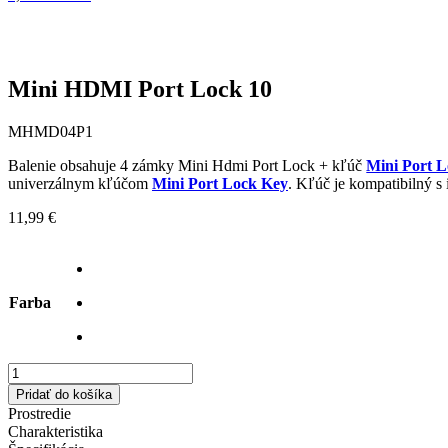
Mini HDMI Port Lock 10
MHMD04P1
Balenie obsahuje 4 zámky Mini Hdmi Port Lock + kľúč
Mini Port 
univerzálnym kľúčom
Mini Port Lock Key
. Kľúč je kompatibilný 
11,99
€
Farba
množstvo
Mini
Pridať do košíka
HDMI
Prostredie
Port
Charakteristika
Lock