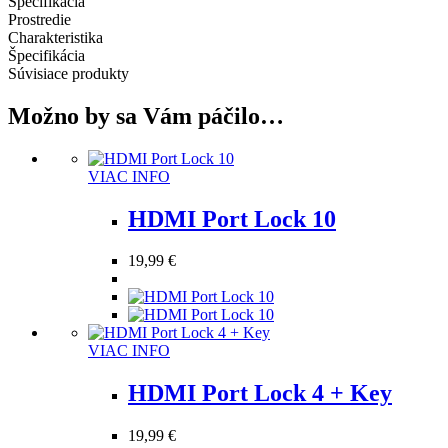
Špecifikácia
10
Prostredie
Charakteristika
Špecifikácia
Súvisiace produkty
Možno by sa Vám páčilo…
Tento
VIAC INFO
produkt
má
HDMI Port Lock 10
viacero
variantov.
19,99
€
Možnosti
si
môžete
vybrať
na
Tento
VIAC INFO
stránke
produkt
produktu.
má
HDMI Port Lock 4 + Key
viacero
variantov.
19,99
€
Možnosti