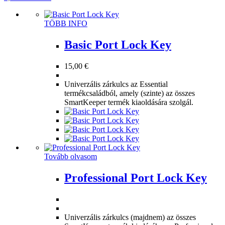
Ennek
TÖBB INFO
a
terméknek
Basic Port Lock Key
több
variációja
15,00
€
van.
A
Univerzális zárkulcs az Essential
változatok
termékcsaládból, amely (szinte) az összes
a
SmartKeeper termék kiaoldására szolgál.
termékoldalon
választhatók
ki
Tovább olvasom
Professional Port Lock Key
Univerzális zárkulcs (majdnem) az összes