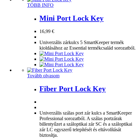
Ennek
TÖBB INFO
a
terméknek
Mini Port Lock Key
több
variációja
16,99
€
van.
A
Univerzális zárkulcs 5 SmartKeeper termék
változatok
kioldásához az Essential termékcsalád sorozatból.
a
termékoldalon
választhatók
ki
Tovább olvasom
Fiber Port Lock Key
Univerzális szálas port zár kulcs a SmartKeeper
Professional sorozatból. A szálas portzárak
billentyűzet a száloptikai zár SC és a száloptikai
zár LC egyszerű telepítését és eltávolítását
biztosítja.