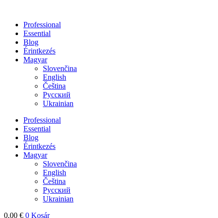
Skip
to
Professional
content
Essential
Blog
Érintkezés
Magyar
Slovenčina
English
Čeština
Русский
Ukrainian
Professional
Essential
Blog
Érintkezés
Magyar
Slovenčina
English
Čeština
Русский
Ukrainian
0,00
€
0
Kosár