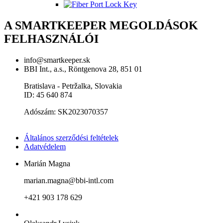
A SMARTKEEPER MEGOLDÁSOK
FELHASZNÁLÓI
info@smartkeeper.sk
BBI Int., a.s., Röntgenova 28, 851 01
Bratislava - Petržalka, Slovakia
ID: 45 640 874
Adószám: SK2023070357
Általános szerződési feltételek
Adatvédelem
Marián Magna
marian.magna@bbi-intl.com
+421 903 178 629