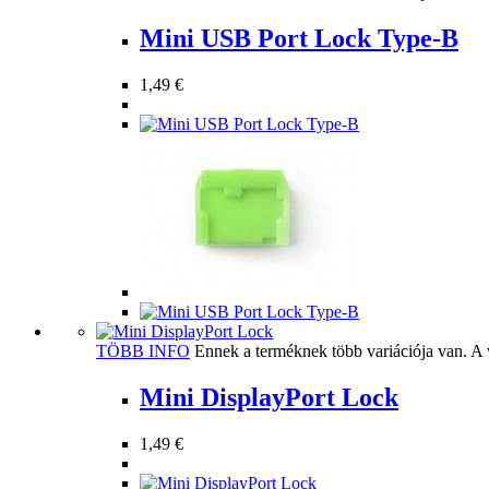
Mini USB Port Lock Type-B
1,49
€
TÖBB INFO
Ennek a terméknek több variációja van. A 
Mini DisplayPort Lock
1,49
€