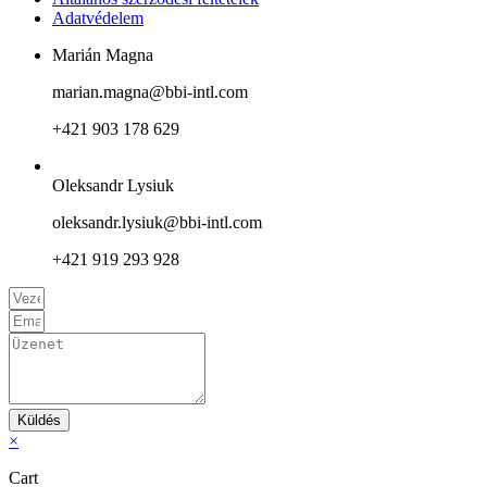
Adatvédelem
Marián Magna
marian.magna@bbi-intl.com
+421 903 178 629
Oleksandr Lysiuk
oleksandr.lysiuk@bbi-intl.com
+421 919 293 928
Küldés
×
Cart