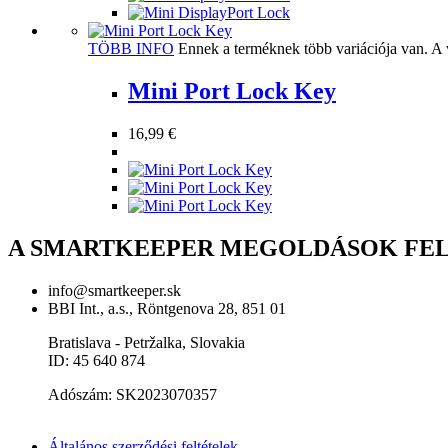
TÖBB INFO
Ennek a terméknek több variációja van. A 
Mini Port Lock Key
16,99
€
A SMARTKEEPER MEGOLDÁSOK FE
info@smartkeeper.sk
BBI Int., a.s., Röntgenova 28, 851 01
Bratislava - Petržalka, Slovakia
ID: 45 640 874
Adószám: SK2023070357
Általános szerződési feltételek