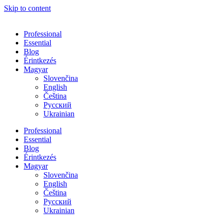
Skip to content
Professional
Essential
Blog
Érintkezés
Magyar
Slovenčina
English
Čeština
Русский
Ukrainian
Professional
Essential
Blog
Érintkezés
Magyar
Slovenčina
English
Čeština
Русский
Ukrainian