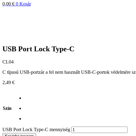
0,00
€
0
Kosár
USB Port Lock Type-C
CL04
C típusú USB-portzár a fel nem használt USB-C-portok védelmére szo
2,49
€
Szín
USB Port Lock Type-C mennyiség