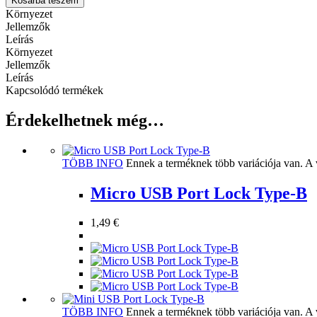
Kosárba teszem
Környezet
Jellemzők
Leírás
Környezet
Jellemzők
Leírás
Kapcsolódó termékek
Érdekelhetnek még…
TÖBB INFO
Ennek a terméknek több variációja van. A 
Micro USB Port Lock Type-B
1,49
€
TÖBB INFO
Ennek a terméknek több variációja van. A 