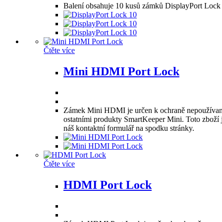
Balení obsahuje 10 kusů zámků DisplayPort Lock 
vybrat
na
stránce
produktu
Čtěte více
Mini HDMI Port Lock
Zámek Mini HDMI je určen k ochraně nepoužívaný
ostatními produkty SmartKeeper Mini. Toto zboží 
náš kontaktní formulář na spodku stránky.
Čtěte více
HDMI Port Lock