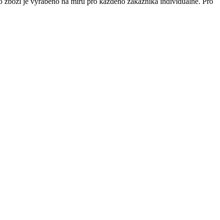
 zboží je vyráběno na míru pro každého zákazníka individuálně. Pro