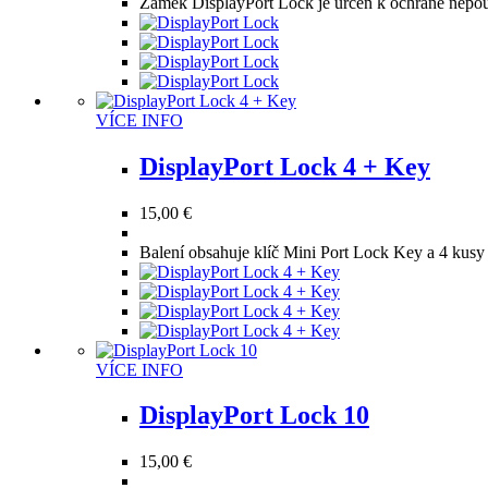
Zámek DisplayPort Lock je určen k ochraně nepou
vybrat
na
stránce
produktu
Tento
VÍCE INFO
produkt
má
DisplayPort Lock 4 + Key
více
variant.
15,00
€
Možnosti
lze
Balení obsahuje klíč Mini Port Lock Key a 4 kus
vybrat
na
stránce
produktu
Tento
VÍCE INFO
produkt
má
DisplayPort Lock 10
více
variant.
15,00
€
Možnosti
lze