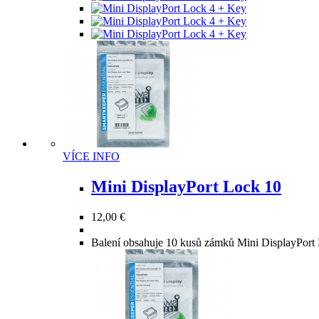
stránce
produktu
Tento
VÍCE INFO
produkt
má
Mini DisplayPort Lock 10
více
variant.
12,00
€
Možnosti
lze
Balení obsahuje 10 kusů zámků Mini DisplayPort
vybrat
na
stránce
produktu