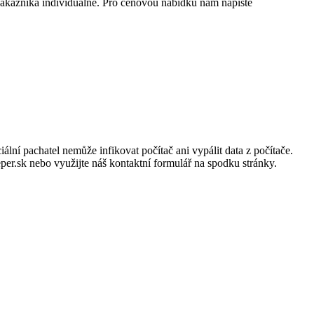
kazníka individuálně. Pro cenovou nabídku nám napište
í pachatel nemůže infikovat počítač ani vypálit data z počítače.
er.sk nebo využijte náš kontaktní formulář na spodku stránky.