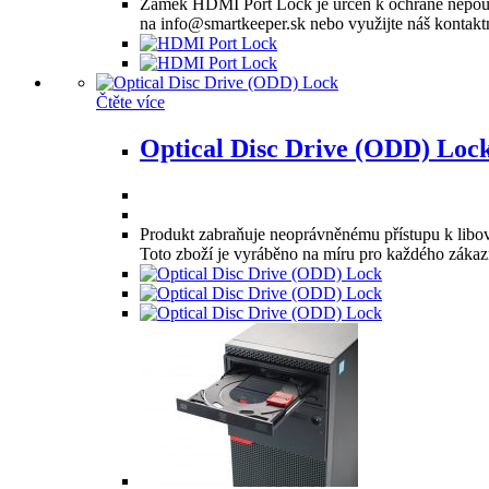
Zámek HDMI Port Lock je určen k ochraně nepouž
na info@smartkeeper.sk nebo využijte náš kontaktn
Čtěte více
Optical Disc Drive (ODD) Loc
Produkt zabraňuje neoprávněnému přístupu k libo
Toto zboží je vyráběno na míru pro každého zákaz