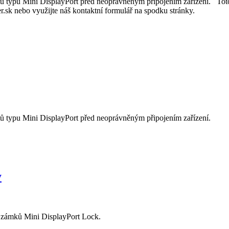
ů typu Mini DisplayPort před neoprávněným připojením zařízení. Toto
sk nebo využijte náš kontaktní formulář na spodku stránky.
ů typu Mini DisplayPort před neoprávněným připojením zařízení.
y
sy zámků Mini DisplayPort Lock.