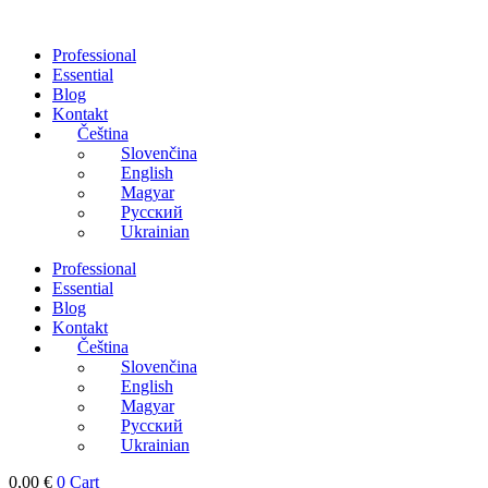
Přejít
k
Professional
obsahu
Essential
Blog
Kontakt
Čeština
Slovenčina
English
Magyar
Русский
Ukrainian
Professional
Essential
Blog
Kontakt
Čeština
Slovenčina
English
Magyar
Русский
Ukrainian
0,00
€
0
Cart