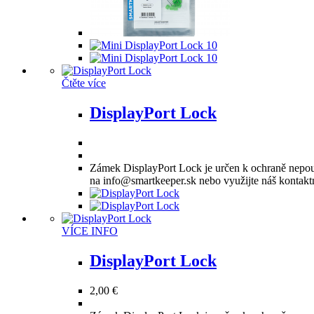
Čtěte více
DisplayPort Lock
Zámek DisplayPort Lock je určen k ochraně nepou
na info@smartkeeper.sk nebo využijte náš kontaktn
Tento
VÍCE INFO
produkt
má
DisplayPort Lock
více
variant.
2,00
€
Možnosti
lze