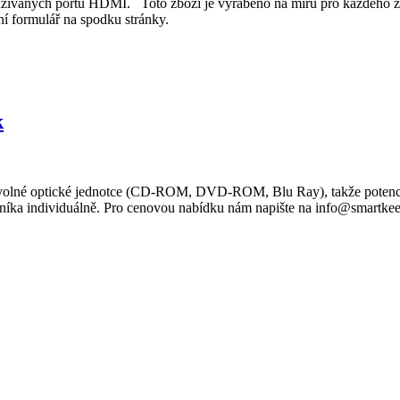
ívaných portů HDMI. Toto zboží je vyráběno na míru pro každého zá
í formulář na spodku stránky.
k
volné optické jednotce (CD-ROM, DVD-ROM, Blu Ray), takže potenciáln
níka individuálně. Pro cenovou nabídku nám napište na info@smartkeep