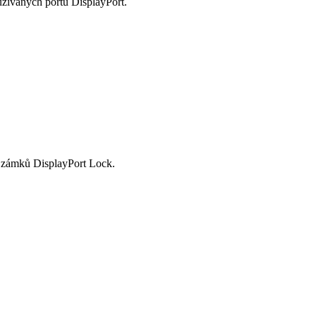
žívaných portů DisplayPort.
y zámků DisplayPort Lock.