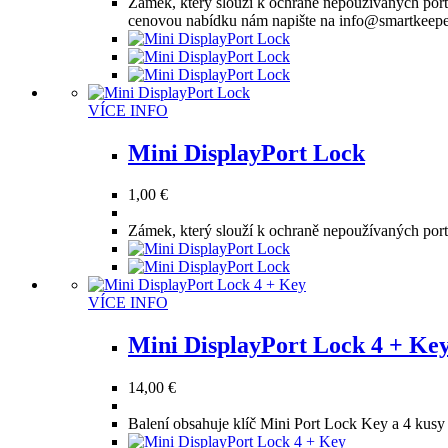
Zámek, který slouží k ochraně nepoužívaných port
cenovou nabídku nám napište na info@smartkeeper.
Tento
VÍCE INFO
produkt
má
Mini DisplayPort Lock
více
variant.
1,00
€
Možnosti
lze
Zámek, který slouží k ochraně nepoužívaných port
vybrat
na
stránce
produktu
Tento
VÍCE INFO
produkt
má
Mini DisplayPort Lock 4 + Ke
více
variant.
14,00
€
Možnosti
lze
Balení obsahuje klíč Mini Port Lock Key a 4 ku
vybrat
na